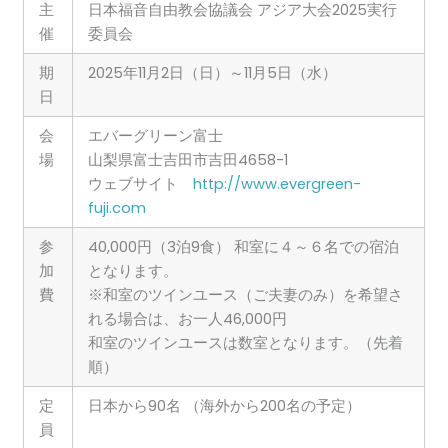
主
日本福音自由教会協議会 アジア大会2025実行
催
委員会
期
2025年11月2日（日）～11月5日（水）
日
会
エバーグリーン富士
場
山梨県富士吉田市吉田4658-1
ウェブサイト
http://www.evergreen-
fuji.com
参
40,000円（3泊9食） 和室に４～６名での宿泊
加
となります。
費
※和室のツインユース（ご夫妻のみ）を希望さ
れる場合は、お一人46,000円
和室のツインユースは数室となります。（先着
順）
定
日本から90名 （海外から200名の予定）
員