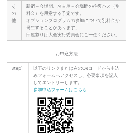
そ
新宿～会場間、名古屋～会場間の往復バス（別
の
料金）を用意する予定です。
他
オプションプログラムの参加について別料金が
発生することがあります。
部屋割りは大会実行委員会にご一任ください。
お申込方法
Step1
以下のリンクまたは右のQRコードから申込
みフォームへアクセスし、必要事項を記入
してエントリーします。
参加申込フォームはこちら