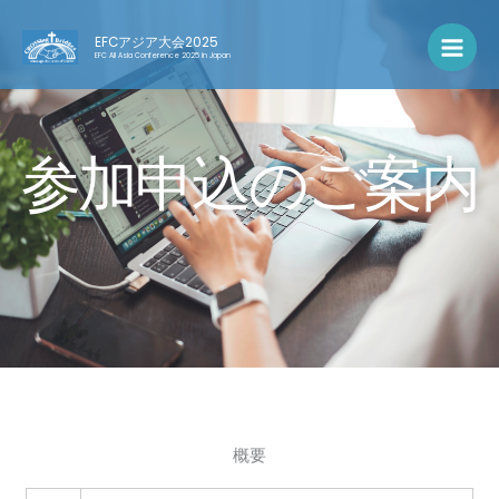
内
Mai
容
EFCアジア大会2025
Men
EFC All Asia Conference 2025 in Japan
を
ス
キ
ッ
参加申込のご案内
プ
概要